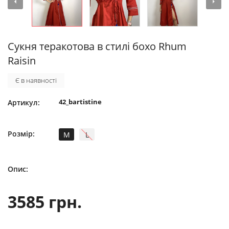
Сукня теракотова в стилі бохо Rhum
Raisin
Є в наявності
42_bartistine
Артикул:
Розмір:
M
L
Опис:
3585 грн.