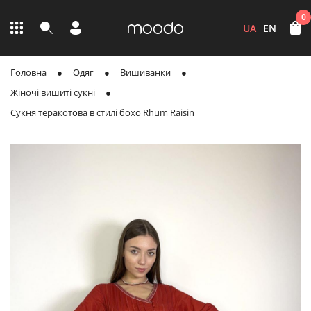
0
UA
EN
Головна
Одяг
Вишиванки
Жіночі вишиті сукні
Сукня теракотова в стилі бохо Rhum Raisin