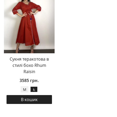
Сукня теракотова в
стилі бохо Rhum
Raisin
3585 грн.
M
L
В кошик