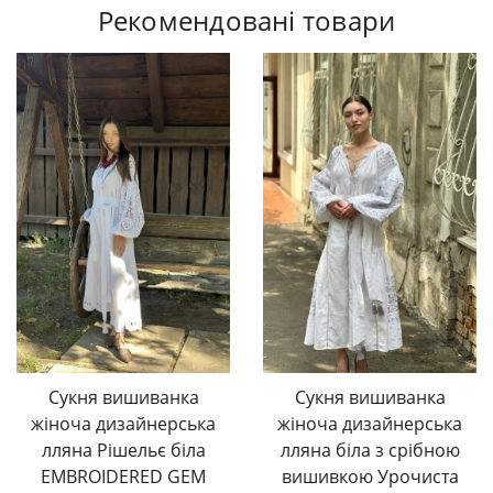
Рекомендовані товари
Сукня вишиванка
Сукня вишиванка
жіноча дизайнерська
жіноча дизайнерська
лляна Рішельє біла
лляна біла з срібною
EMBROIDERED GEM
вишивкою Урочиста