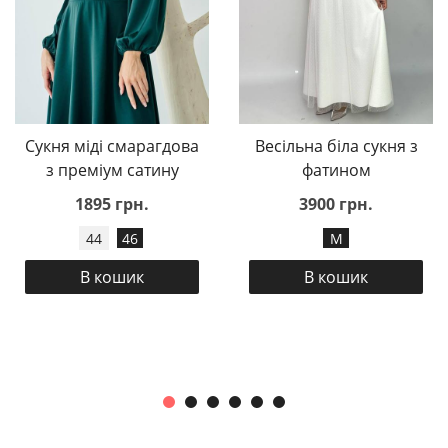
Сукня міді смарагдова
Весільна біла сукня з
з преміум сатину
фатином
1895 грн.
3900 грн.
44
46
M
В кошик
В кошик