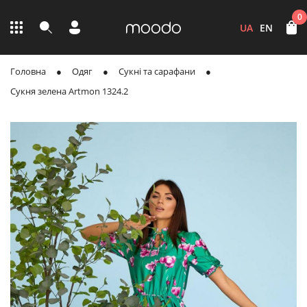
0
UA
EN
Головна
Одяг
Сукні та сарафани
Сукня зелена Artmon 1324.2