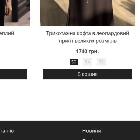
еплий
Трикотажна кофта в леопардовий
принт великих розмірів
1740 грн.
50
54
58
В кошик
панію
Новини