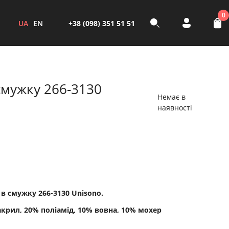
0
UA
EN
+38 (098) 351 51 51
смужку 266-3130
Немає в
наявності
 в смужку 266-3130 Unisono.
акрил, 20% поліамід, 10% вовна, 10% мохер