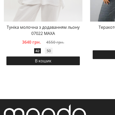
Туніка молочна з додаванням льону
Теракот
07022 MAXA
3640 грн.
4550 грн.
42
50
В кошик