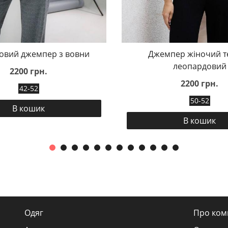
овий джемпер з вовни
Джемпер жіночий т
леопардовий
2200 грн.
2200 грн.
42-52
50-52
В кошик
В кошик
Одяг
Про ком