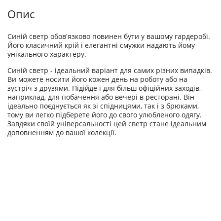
Опис
Синій светр обов'язково повинен бути у вашому гардеробі.
Його класичний крій і елегантні смужки надають йому
унікального характеру.
Синій светр - ідеальний варіант для самих різних випадків.
Ви можете носити його кожен день на роботу або на
зустріч з друзями. Підійде і для більш офіційних заходів,
наприклад, для побачення або вечері в ресторані. Він
ідеально поєднується як зі спідницями, так і з брюками,
тому ви легко підберете його до свого улюбленого одягу.
Завдяки своїй універсальності цей светр стане ідеальним
доповненням до вашої колекції.