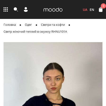
0
UA
EN
Головна
Одяг
Светри та кофти
Светр жіночий теплий в смужку RHNU101A