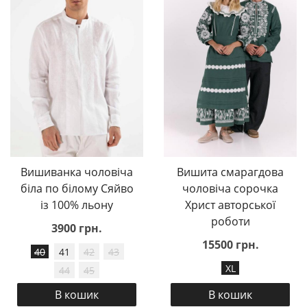
Вишиванка чоловіча
Вишита смарагдова
біла по білому Сяйво
чоловіча сорочка
із 100% льону
Христ авторської
роботи
3900 грн.
15500 грн.
40
41
42
43
XL
44
45
В кошик
В кошик