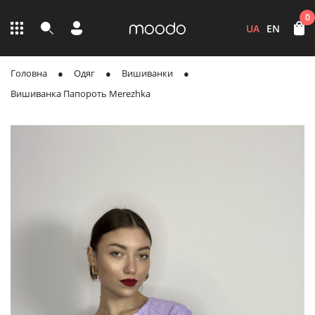
0
UA
EN
Головна
Одяг
Вишиванки
Вишиванка Папороть Merezhka