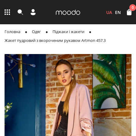
0
UA
EN
Головна
Одяг
Піджаки і жакети
Жакет пудровий з вкороченим рукавом Artmon 457.3