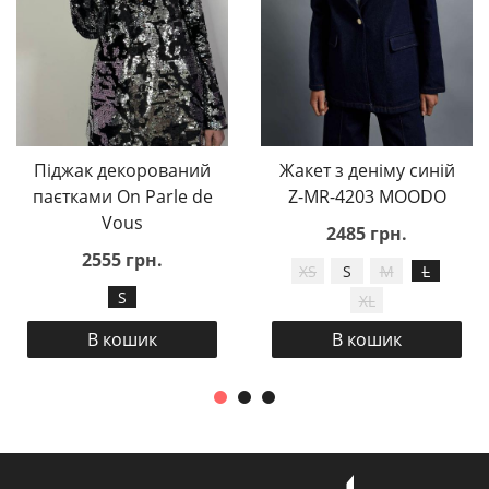
Піджак декорований
Жакет з деніму синій
паєтками On Parle de
Z-MR-4203 MOODO
Vous
2485 грн.
2555 грн.
XS
S
M
L
S
XL
В кошик
В кошик