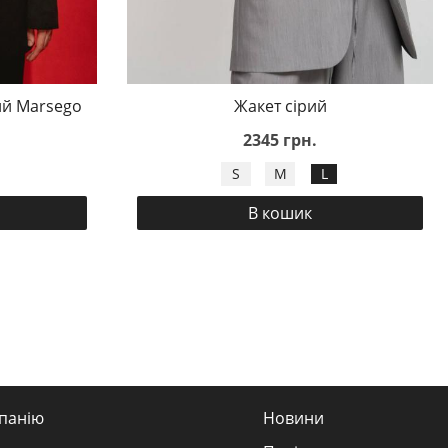
ий Marsego
Жакет сірий
2345 грн.
S
M
L
В кошик
панію
Новини