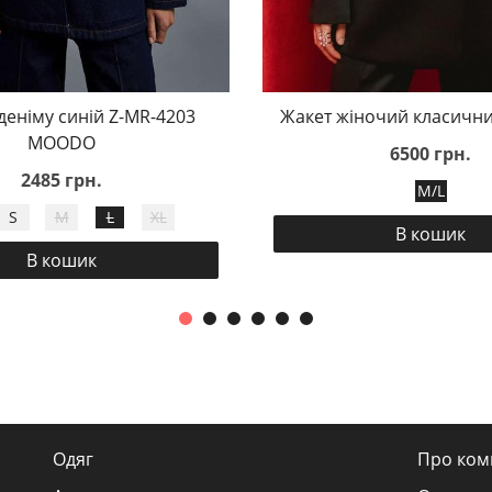
деніму синій Z-MR-4203
Жакет жіночий класичн
MOODO
6500 грн.
2485 грн.
M/L
S
M
L
XL
В кошик
В кошик
Одяг
Про ком