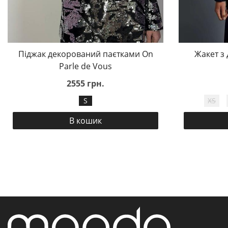
Піджак декорований паєтками On
Жакет з 
Parle de Vous
2555 грн.
S
XS
В кошик