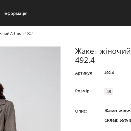
Інформація
чний Artmon 492.4
Жакет жіночий
492.4
492.4
Артикул:
Розмір:
48
Жакет жіноч
Опис:
Склад: 55% 