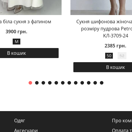
а біла сукня з фатином
Сукня шифонова жіноча
розміру пудрова Petr
3900 грн.
KЛ-3709-24
M
2385 грн.
В кошик
50
52
В кошик
Одяг
Про ком
Аксесуари
Оплата т