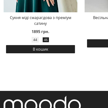
Сукня міді смарагдова з преміум
Весільн
сатину
1895 грн.
44
46
В кошик