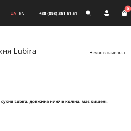
0
UA
EN
+38 (098) 351 51 51
кня Lubira
Немає в наявності
сукня Lubira, довжина нижче коліна, має кишені.