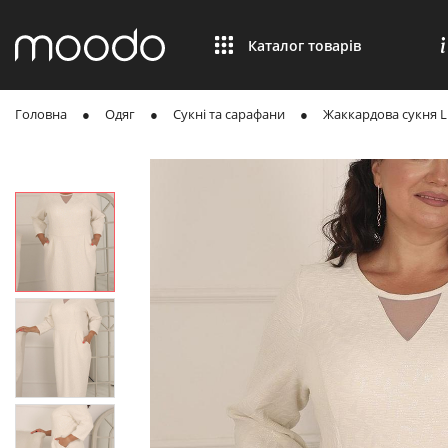
Каталог товарів
Головна
Одяг
Сукні та сарафани
Жаккардова сукня L