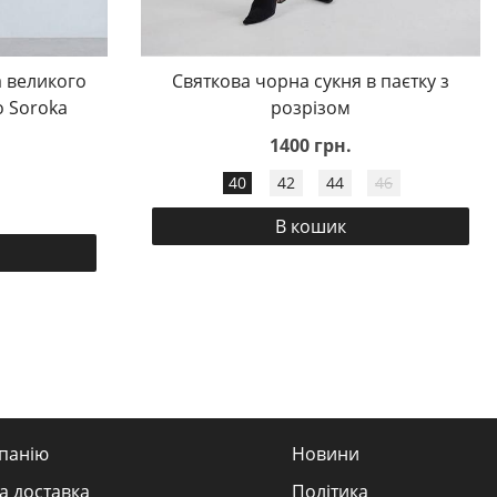
 великого
Святкова чорна сукня в паєтку з
o Soroka
розрізом
1400 грн.
40
42
44
46
В кошик
панію
Новини
а доставка
Політика