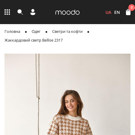
0
UA
EN
Головна
Одяг
Светри та кофти
Жаккардовий светр Bellise 2317