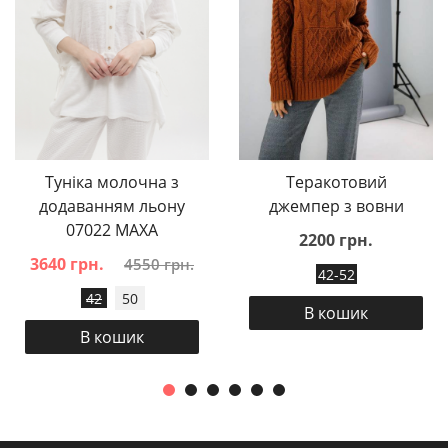
Туніка молочна з
Теракотовий
додаванням льону
джемпер з вовни
07022 MAXA
2200 грн.
3640 грн.
4550 грн.
42-52
42
50
В кошик
В кошик