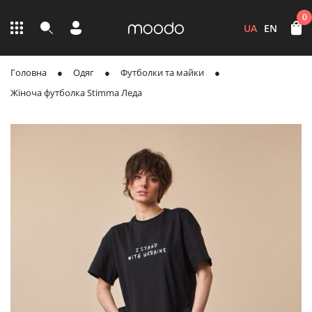
0
UA
EN
Головна
Одяг
Футболки та майки
Жіноча футболка Stimma Леда