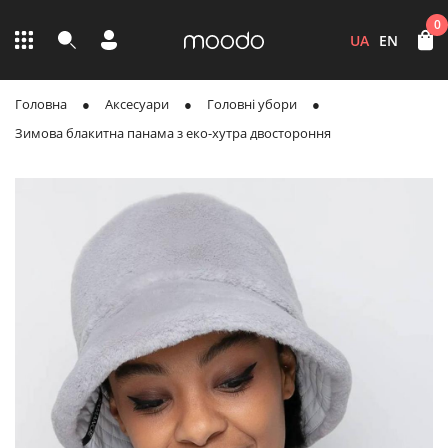
0
UA
EN
Головна
Аксесуари
Головні убори
Зимова блакитна панама з еко-хутра двостороння