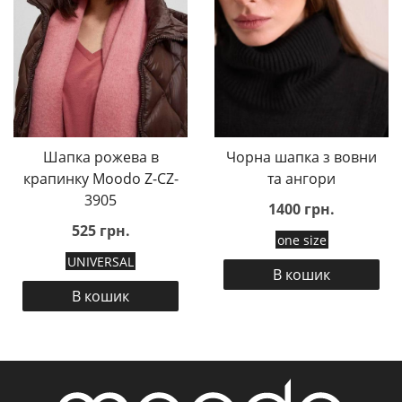
Шапка рожева в
Чорна шапка з вовни
крапинку Moodo Z-CZ-
та ангори
3905
1400 грн.
525 грн.
one size
UNIVERSAL
В кошик
В кошик