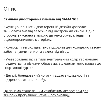
Опис
Стильна двостороння панама від SAMANGE
• Функціональність: двосторонній дизайн дозволяє
змінювати вигляд залежно від настрою чи стилю. Одна
сторона виконана з м’якого штучного хутра, інша — з
водонепроникного матеріалу.
• Комфорт і тепло: ідеально підходить для холодного сезону,
забезпечуючи тепло та захист від вітру.
• Універсальність: світлий нейтральний колір гармонійно
поєднується з різними образами, від елегантного пальта до
спортивної куртки.
• Деталі: брендований логотип додає вишуканості та
підкреслює якість виробу.
Ця панама стане вашим улюбленим аксесуаром для
зимових прогулянок і стильного вигляду!