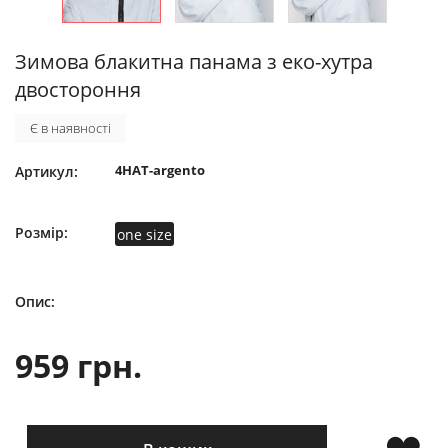
Зимова блакитна панама з еко-хутра
двостороння
Є в наявності
4HAT-argento
Артикул:
Розмір:
one size
Опис:
959 грн.